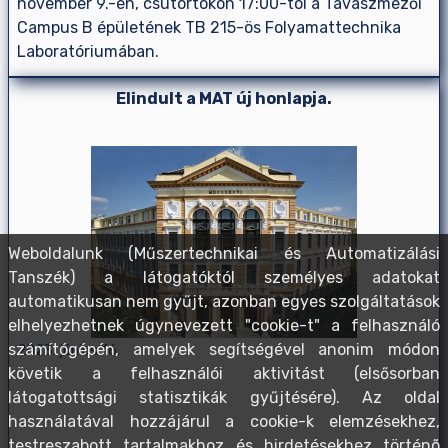
november 9.-én, csütörtökön 17:00-tól a Tavaszmezői
Campus B épületének TB 215-ös Folyamattechnika
Laboratóriumában.
Elindult a MAT új honlapja.
Weboldalunk (Műszertechnikai és Automatizálási
Tanszék) a látogatóktól személyes adatokat
automatikusan nem gyűjt, azonban egyes szolgáltatások
elhelyezhetnek úgynevezett "cookie-t" a felhasználó
számítógépén, amelyek segítségével anonim módon
2023. június 16.
követik a felhasználói aktivitást (elsősorban
látogatottsági statisztikák gyűjtésére). Az oldal
használatával hozzájárul a cookie-k elemzésekhez,
testreszabott tartalmakhoz és hirdetésekhez történõ