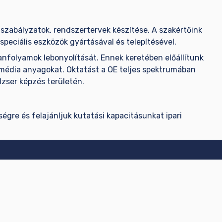
, szabályzatok, rendszertervek készítése. A szakértőink
speciális eszközök gyártásával és telepítésével.
tanfolyamok lebonyolítását. Ennek keretében előállítunk
timédia anyagokat. Oktatást a OE teljes spektrumában
dzser képzés területén.
gre és felajánljuk kutatási kapacitásunkat ipari