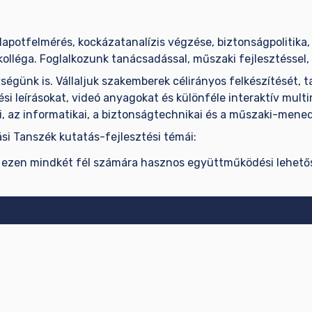
llapotfelmérés, kockázatanalízis végzése, biztonságpolitika
olléga. Foglalkozunk tanácsadással, műszaki fejlesztéssel, 
égünk is. Vállaljuk szakemberek célirányos felkészítését, 
ési leírásokat, videó anyagokat és különféle interaktív mul
i, az informatikai, a biztonságtechnikai és a műszaki-mene
i Tanszék kutatás-fejlesztési témái:
t ezen mindkét fél számára hasznos együttműködési lehetősé