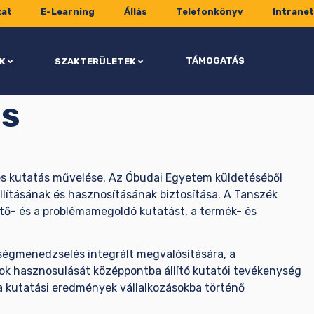
zat
E-Learning
Állás
Telefonkönyv
Intranet
TÁMOGATÁS
K
SZAKTERÜLETEK
és
pes kutatás művelése. Az Óbudai Egyetem küldetéséből
llításának és hasznosításának biztosítása. A Tanszék
tő- és a problémamegoldó kutatást, a termék- és
ségmenedzselés integrált megvalósítására, a
ok hasznosulását középpontba állító kutatói tevékenység
a kutatási eredmények vállalkozásokba történő