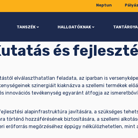
Neptun
Pályá
TANSZÉK
HALLGATÓKNAK
TANTÁRGYA
utatás és fejleszt
ástól elválaszthatatlan feladata, az iparban is versenyké
kenységeinek szinergiáit kiaknázva a szellemi termékek előá
és innovációs tevékenység egyaránt átfogja az ismeretbőví
lesztési alapinfrastruktúra javítására, a szükséges tehet
 történő hozzáférésének biztosítására, a szellemi alkotás
ri erőforrás megőrzéséhez éppúgy nélkülözhetetlen, mint 