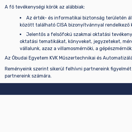
A fő tevékenységi körök az alábbiak:
Az érték- és informatikai biztonság területén á
között található CISA bizonyítvánnyal rendelkező k
Jelentős a felsőfokú szakmai oktatási tevékenys
oktatási tematikákat, könyveket, jegyzeteket, mér
vállalunk, azaz a villamosmérnöki, a gépészmérnök
Az Óbudai Egyetem KVK Műszertechnikai és Automatizálás
Reményeink szerint sikerül felhívni partnereink figyelmé
partnereink számára.