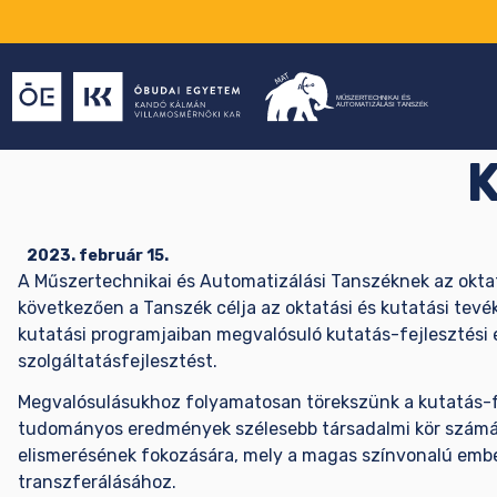
K
2023. február 15.
A Műszertechnikai és Automatizálási Tanszéknek az oktat
következően a Tanszék célja az oktatási és kutatási tevé
kutatási programjaiban megvalósuló kutatás-fejlesztési 
szolgáltatásfejlesztést.
Megvalósulásukhoz folyamatosan törekszünk a kutatás-fej
tudományos eredmények szélesebb társadalmi kör számára
elismerésének fokozására, mely a magas színvonalú embe
transzferálásához.